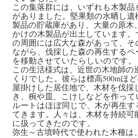
この集落群には、いずれも木製品
がありました。堅果類の水晒し遺
製品の貯蔵庫があり、大量の原木
かけの木製品が出土しています。
の周囲には広大な森があって、そ
ながら、伐採した森の再生するペ
を移動させていたらしいのです。
この生活様式は、近世の木地師の
くりでした。彼らは標高500mほ
屋掛けした居住地で、木材を伐採
き、椀や皿、こけしなどを作って
ルートはほぼ同じで、木が再生す
てきます。人々は、木材を持続可
に扱ってきたのです。
弥生～古墳時代で使われた木種は