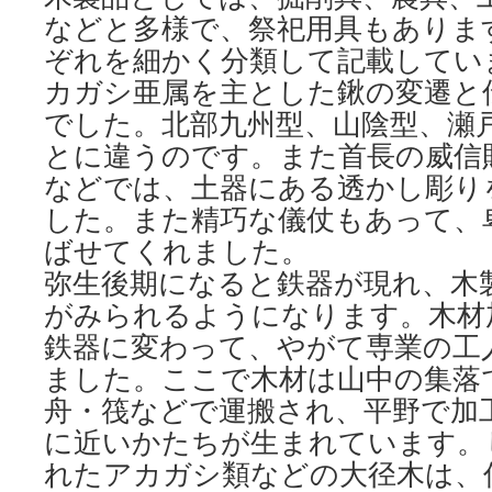
などと多様で、祭祀用具もありま
ぞれを細かく分類して記載してい
カガシ亜属を主とした鍬の変遷と
でした。北部九州型、山陰型、瀬
とに違うのです。また首長の威信
などでは、土器にある透かし彫り
した。また精巧な儀仗もあって、
ばせてくれました。
弥生後期になると鉄器が現れ、木
がみられるようになります。木材
鉄器に変わって、やがて専業の工
ました。ここで木材は山中の集落
舟・筏などで運搬され、平野で加
に近いかたちが生まれています。
れたアカガシ類などの大径木は、