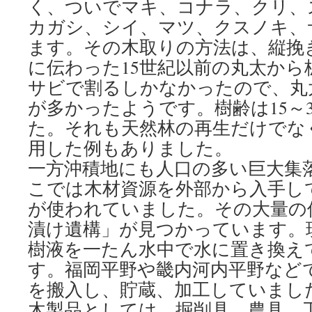
く、ついでマキ、コナラ、クリ、
カガシ、シイ、マツ、クスノキ、
ます。その木取りの方法は、縦挽
に伝わった15世紀以前の丸太から
サビで割るしかなかったので、丸
が多かったようです。樹齢は15～
た。それも天然林の再生だけでな
用した例もありました。
一方沖積地にも人口の多い巨大集
こでは木材資源を外部から入手し
が使われていました。その大量の
漬け遺構」が見つかっています。
樹液を一たん水中で水に置き換え
す。福岡平野や畿内河内平野など
を搬入し、貯蔵、加工していまし
木製品としては、掘削具、農具、