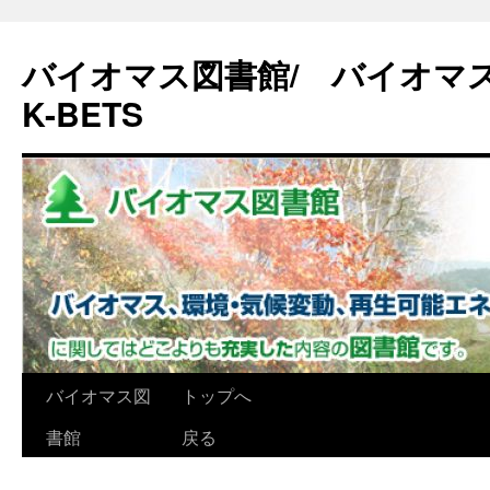
バイオマス図書館/ バイオマ
K-BETS
コ
バイオマス図
トップへ
ン
書館
戻る
テ