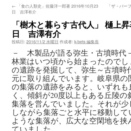
←
「食の人類史」佐藤洋一郎著 2016年10月23
「ザ・パーフェ
ン
日 吉澤有介
ツ
「樹木と暮らす古代人」 樋上昇著
へ
日 吉澤有介
ス
投稿日:
2016/11/2 水曜日
作成者:
k-bets 編集長
－ 木製品が語る弥生・古墳時代
キ
林業はいつ頃から始まったのでし
ッ
の遺跡を発掘して、弥生～古墳時
プ
元に取り組んでいます。岐阜県の
の集落の遺跡をみると、いずれも
く、傾斜が20度以上もある丘陵の
集落を営んでいました。それが少
しながら集落ごと水平に移動して
ような集落が、広大な空閑地を挟
ていました。