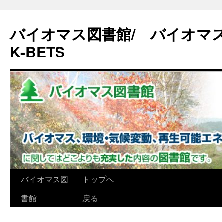
バイオマス図書館/ バイオマ
K-BETS
コ
バイオマス図
トップへ
ン
書館
戻る
テ