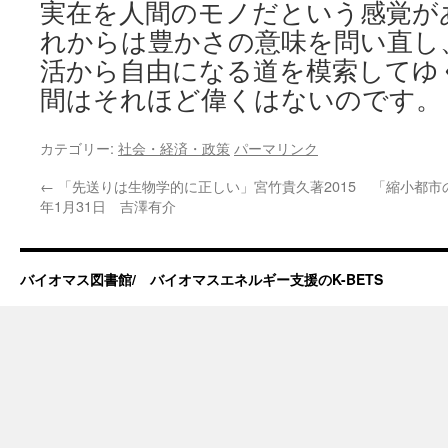
実在を人間のモノだという感覚が
れからは豊かさの意味を問い直し
活から自由になる道を模索してゆ
間はそれほど偉くはないのです。
カテゴリー:
社会・経済・政策
パーマリンク
←
「先送りは生物学的に正しい」宮竹貴久著2015
「縮小都市の
年1月31日 吉澤有介
バイオマス図書館/ バイオマスエネルギー支援のK-BETS