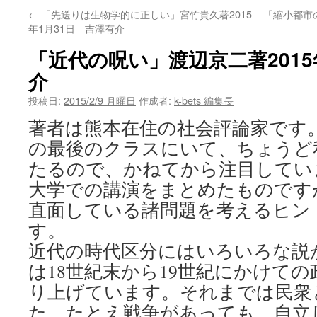
←
「先送りは生物学的に正しい」宮竹貴久著2015
「縮小都市の
ン
年1月31日 吉澤有介
ツ
「近代の呪い」渡辺京二著2015
へ
介
ス
投稿日:
2015/2/9 月曜日
作成者:
k-bets 編集長
著者は熊本在住の社会評論家です
キ
の最後のクラスにいて、ちょうど
ッ
たるので、かねてから注目してい
プ
大学での講演をまとめたものです
直面している諸問題を考えるヒン
す。
近代の時代区分にはいろいろな説
は18世紀末から19世紀にかけて
り上げています。それまでは民衆
た。たとえ戦争があっても、自立