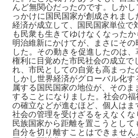
んど無関心だったのです。しかし
っかけに国民国家が創成されまし
経済が成立して、国民国家単位で
も民衆も生きてゆけなくなったか
明治維新にかけてが、まさにその
した。その動きを促進したのは、
権利に目覚めた市民社会の成立で
れ、市民としての自覚も高まった
しかし世界経済がグローバル化す
属する国民国家の地位が、そのま
することになりました。社会の福
の確立などが進むほど、個人はま
社会の管理を受けざるをえなくな
民族国家から距離を置こうとして
自分を切り離すことはできません