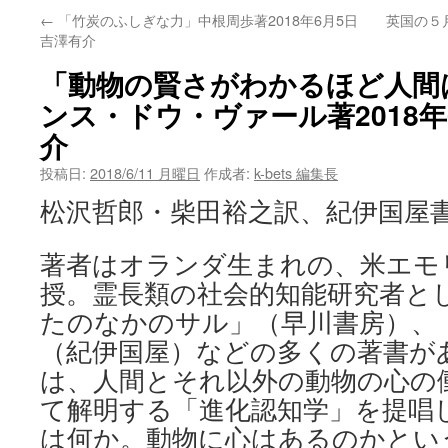
←
「竹炭のふしぎな力」中根周歩著2018年6月5日
英国の５
ン
吉澤有介
ツ
「動物の賢さがわかるほど人間
へ
ンス・ドウ・ヴァール著2018年
介
ス
投稿日:
2018/6/11 月曜日
作成者:
k-bets 編集長
キ
松沢哲郎・柴田裕之訳、紀伊国屋書店
ッ
プ
著者はオランダ生まれの、米エモ
授。霊長類の社会的知能研究者と
たのなかのサル」（早川書房）、
（紀伊国屋）などの多くの著書が
は、人間とそれ以外の動物の心の
て解明する「進化認知学」を提唱
は何か。動物に心はあるのかとい