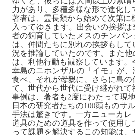
ゆくと、彼らには人間以上の素晴
力があり、多種多様な形で進化し
著者は、霊長類から始めて次第に
入ってゆきます。出会いの挨拶は
者の飼育していたメスのチンパン
は、仲間たちに別れの挨拶もして
況を推論していたのです。また他
は、利他行動も観察しています。
幸島のニホンザルの「イモ」が、
食べ、それが母親に、さらに島の
て、世代から世代に受け継がれて
事例は、著者も2度にわたって現
日本の研究者たちの100頭ものサ
手法は驚きです。一方ニューカレ
道具のための道具を作って使用し
って課題を解決するこの知能は、