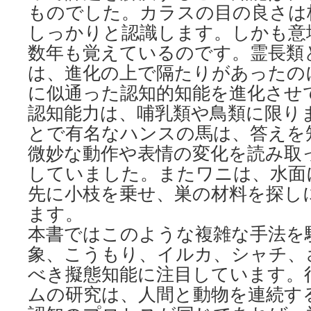
ものでした。カラスの目の良さは
しっかりと認識します。しかも意
数年も覚えているのです。霊長類
は、進化の上で隔たりがあったの
に似通った認知的知能を進化させ
認知能力は、哺乳類や鳥類に限り
とで有名なハンスの馬は、答えを
微妙な動作や表情の変化を読み取
していました。またワニは、水面
先に小枝を乗せ、巣の材料を探し
ます。
本書ではこのような複雑な手法を
象、こうもり、イルカ、シャチ、
べき擬態知能に注目しています。
ムの研究は、人間と動物を連続す