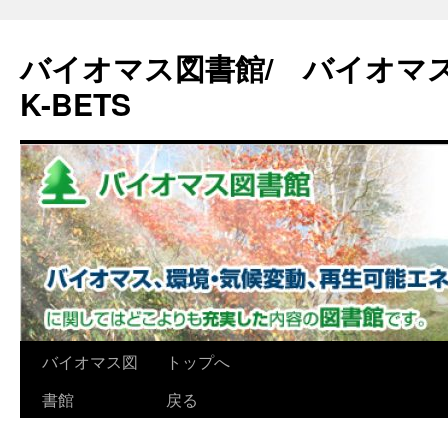
バイオマス図書館/ バイオマ
K-BETS
コ
バイオマス図
トップへ
ン
書館
戻る
テ