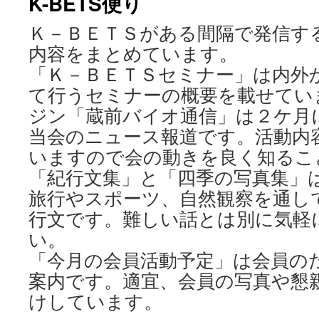
K-BETS便り
ン
Ｋ－ＢＥＴＳがある間隔で発信す
ツ
内容をまとめています。
へ
「Ｋ－ＢＥＴＳセミナー」は内外
ス
て行うセミナーの概要を載せてい
ジン「蔵前バイオ通信」は２ケ月
キ
当会のニュース報道です。活動内
ッ
いますので会の動きを良く知るこ
プ
「紀行文集」と「四季の写真集」
旅行やスポーツ、自然観察を通し
行文です。難しい話とは別に気軽
い。
「今月の会員活動予定」は会員の
案内です。適宜、会員の写真や懇
けしています。