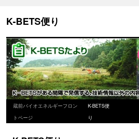
K-BETS便り
蔵前バイオエネルギーフロン
K-BETS便
コ
トページ
り
ン
テ