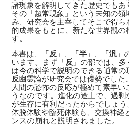
諸現象を解明してきた歴史でもあ
その「超常現象」という未知の領
み、研究会を主宰してそこで得ら
的成果をもとに、新たな世界観の
す。
反
半
汎
本書は、「
」、「
」、「
」
反
います。まず「
」の部では、多
は今の科学で説明のできる通常の
反
幽霊論が研究会では優勢でした
人間の恐怖の反応が極めて素早い
うなのです。進化の途上で、過剰
が生存に有利だったからでしょう
体脱体験や臨死体験も、交換神経
ンスの崩れと説明されました。