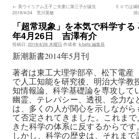
←
英ウイリアム王子ご夫妻に第三子が誕生
ＥＵでは減
ン
2018/4/24 荒川英敏
排
ツ
「超常現象」を本気で科学する 石
へ
年4月26日 吉澤有介
ス
投稿日:
2018/4/26 木曜日
作成者:
k-bets 編集長
新潮新書2014年5月刊
キ
ッ
著者は東工大理学部卒、松下電産
プ
で人工知能を研究後、明治大学教
知情報論、科学基礎論を専攻して
幽霊、テレパシー、透視、念力な
は、多くの人が関心を示しながら
て否定されてきました。これまで
きた科学の体系に反するからです
しかし、科学の歴史は、それまで