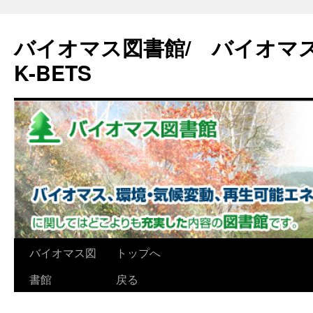
バイオマス図書館/ バイオマ
K-BETS
コ
バイオマス図
トップへ
ン
書館
戻る
テ