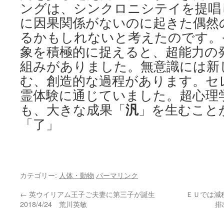
ングは、シンクロニシテイを提唱
に因果関係がないのに起きた偶然
るかもしれないと考えたのです。
象を積極的に捉えると、超能力の
組みがありました。無意識には新
む、創造的な過程があります。セ
霊体験に通じていました。超心理
汎
も、大きな成果「
」を生むこと
「了」
カテゴリー:
人体・動物
パーマリンク
←
英ウイリアム王子ご夫妻に第三子が誕生
ＥＵでは減
2018/4/24 荒川英敏
排