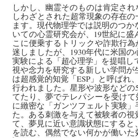
しかし、幽霊そのものは肯定され
しわざとされた超常現象の存在の
ます。現代物理学では説明のつか
いての心霊研究会が、19世紀に盛
こに便乗するトリックや詐欺行為
迷しましたが、1930年代に米国
実験による「超心理学」を提唱し
視や念力を研究する新しい学問が
は超感覚的知覚「ESP」と呼ばれ
行われました。星形や波形などの
てたり、夢でテレパシーを受けて
に緻密な「ガンツフェルト実験」
た。ある刺激を与えて被験者の視
て、夢見に近い意識状態にすると
を読む、偶然でない何かが働いた