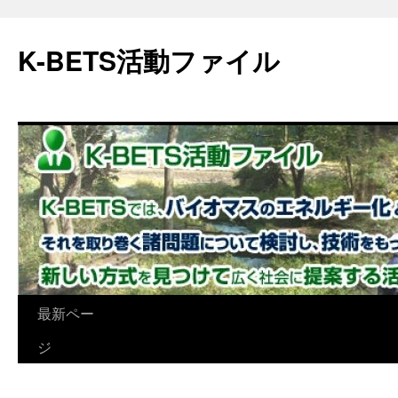
K-BETS活動ファイル
最新ペー
コ
ジ
ン
テ