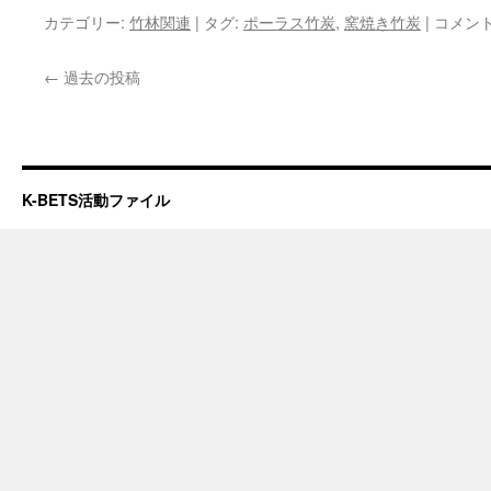
製
カテゴリー:
竹林関連
|
タグ:
ポーラス竹炭
,
窯焼き竹炭
|
ポ
コメン
造
ー
し
ラ
た
←
過去の投稿
ス
ポ
竹
ー
炭
ラ
と
ス
窯
竹
焼
炭
K-BETS活動ファイル
き
の
竹
性
質
2018
2018
年
年
7
7
月
月
篠
篠
崎
崎
正
正
利
利
福
は
島