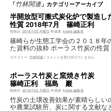
竹林関連
「
」カテゴリーアーカイブ
ン
半開放型可搬式炭化炉で製造し
ツ
性質 2018年7月 篠崎正利
へ
投稿日:
2018/7/23 月曜日
作成者:
k-bets 編集長
ス
篠崎らが生態工学会の２０１８年
キ
た資料の抜粋 ポーラス竹炭の性質
ッ
カテゴリー:
竹林関連
|
半
コメントを受け付けていません
プ
開
放
型
ポーラス竹炭と窯焼き竹炭 
可
篠崎正利 福島 巖
搬
式
投稿日:
2018/7/23 月曜日
作成者:
k-bets 編集長
炭
化
竹炭の土壌改善効果が素晴らしい
炉
や農業試験所、炭に関する文献な
で